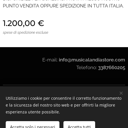
PUNTO VENDITA OPPURE SPEDIZIONE IN TUTTA ITALIA.
1.200,00
€
spese di spedizione escluse
E-mail:
info@musicalandiastore.com
Telefono:
3387660205
MUSICALANDIA
Utilizziamo i cookie per consentire il corretto funzionamento
WEB
e la sicurezza del nostro sito web e per offrirti la migliore
Cookies
esperienza utente possibile.
Aggiungi al carrello
Accetta solo i necessari
Accetta tutti