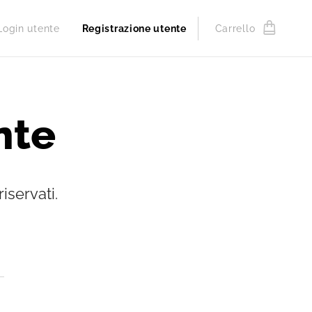
Login utente
Registrazione utente
Carrello
nte
iservati.