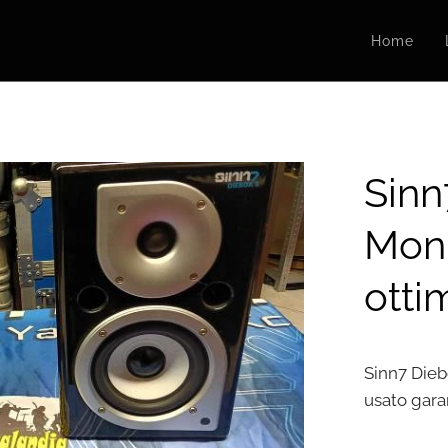
Home
Sinn
Moni
otti
Sinn7 Dieb
usato gara