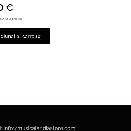
0
€
zione escluse
giungi al carrello
l:
info@musicalandiastore.com