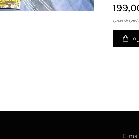
199,0
spese di spedi
Ag
E-mai